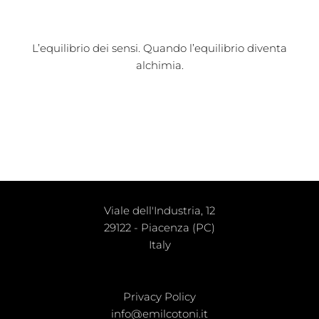
L’equilibrio dei sensi. Quando l’equilibrio diventa
alchimia.
Viale dell'Industria, 12
29122 - Piacenza (PC)
Italy
Privacy Policy
info@emilcotoni.it